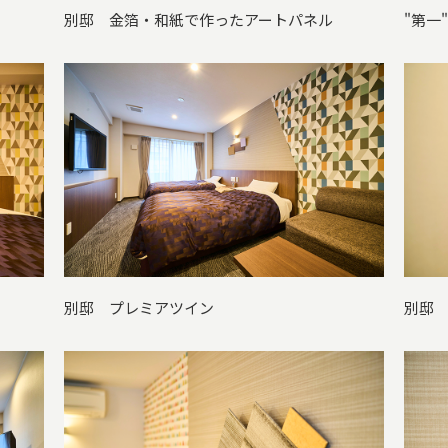
別邸 金箔・和紙で作ったアートパネル
"第一
別邸 プレミアツイン
別邸