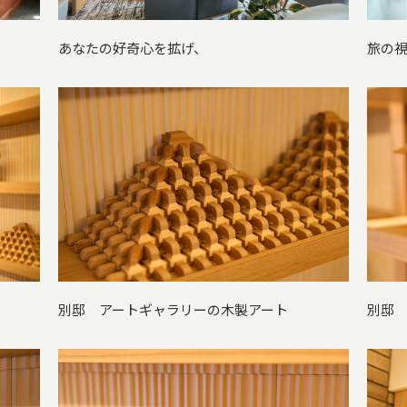
あなたの好奇心を拡げ、
旅の
別邸 アートギャラリーの木製アート
別邸