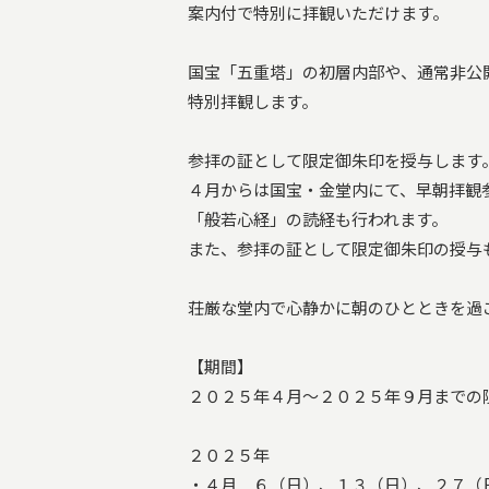
案内付で特別に拝観いただけます。
国宝「五重塔」の初層内部や、通常非公
特別拝観します。
参拝の証として限定御朱印を授与します
４月からは国宝・金堂内にて、早朝拝観
「般若心経」の読経も行われます。
また、参拝の証として限定御朱印の授与
荘厳な堂内で心静かに朝のひとときを過
【期間】
２０２５年４月～２０２５年９月までの
２０２５年
・４月 ６（日）、１３（日）、２７（