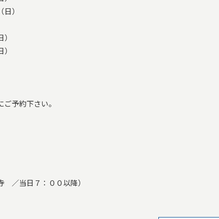
（日）
日）
日）
）
にご予約下さい。
寺 ／当日７：００以降）