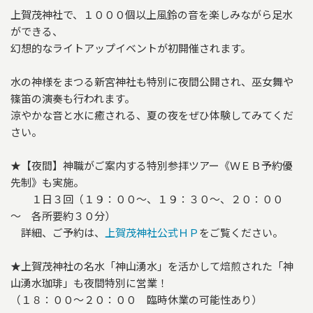
上賀茂神社で、１０００個以上風鈴の音を楽しみながら足水
ができる、
幻想的なライトアップイベントが初開催されます。
水の神様をまつる新宮神社も特別に夜間公開され、巫女舞や
篠笛の演奏も行われます。
涼やかな音と水に癒される、夏の夜をぜひ体験してみてくだ
さい。
★【夜間】神職がご案内する特別参拝ツアー《ＷＥＢ予約優
先制》も実施。
１日３回（１９：００～、１９：３０～、２０：００
～ 各所要約３０分）
詳細、ご予約は、
上賀茂神社公式ＨＰ
をご覧ください。
★上賀茂神社の名水「神山湧水」を活かして焙煎された「神
山湧水珈琲」も夜間特別に営業！
（１８：００～２０：００ 臨時休業の可能性あり）