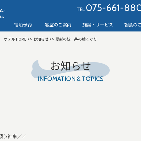
075-661-88
TEL
宿泊予約
客室のご案内
施設・サービス
朝食の
第一ホテル
HOME
>>
お知らせ
>> 夏越の祓 茅の輪くぐり
お知らせ
INFOMATION & TOPICS
願う神事／／