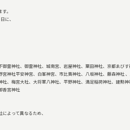
ます。
０日に、
下御霊神社、御霊神社、城南宮、岩屋神社、粟田神社、京都ゑびす
野宮神社平安神宮、白峯神宮、市比賣神社、八坂神社、藤森神社 、
神社、梅宮大社、大将軍八神社、平野神社、満足稲荷神社、建勲神
御香宮神社
社によって異なるため、