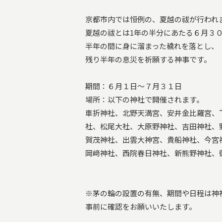
京都市内では恒例の、夏越の祓が行われ
夏越の祓とは1年の半分にあたる６月３
半年の間に身に溜まった穢れを落とし、
残り半年の息災を祈願する神事です。
期間：６月１日～７月３１日
場所：以下の神社で開催されます。
車折神社、北野天満宮、安井金比羅宮、
社、松尾大社、大原野神社、吉田神社、
賀茂神社、出雲大神宮、貴船神社、今宮
岡﨑神社、西院春日神社、新熊野神社、
※茅の輪の設置の有無、期間や日程は神
事前に確認をお願いいたします。